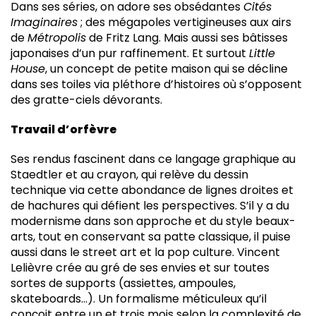
Dans ses séries, on adore ses obsédantes
Cités
Imaginaires
; des mégapoles vertigineuses aux airs
de
Métropolis
de Fritz Lang. Mais aussi ses bâtisses
japonaises d’un pur raffinement. Et surtout
Little
House
, un concept de petite maison qui se décline
dans ses toiles via pléthore d’histoires où s’opposent
des gratte-ciels dévorants.
Travail d’orfèvre
Ses rendus fascinent dans ce langage graphique au
Staedtler et au crayon, qui relève du dessin
technique via cette abondance de lignes droites et
de hachures qui défient les perspectives. S’il y a du
modernisme dans son approche et du style beaux-
arts, tout en conservant sa patte classique, il puise
aussi dans le street art et la pop culture. Vincent
Lelièvre crée au gré de ses envies et sur toutes
sortes de supports (assiettes, ampoules,
skateboards…). Un formalisme méticuleux qu’il
conçoit entre un et trois mois selon la complexité de