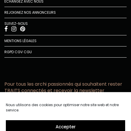
ÉCHANGEZ AVEC NOUS
REJOIGNEZ NOS ANNONCEURS
SUIVEZ-NOUS
MENTIONS LÉGALES
RGPD
CGV
CGU
Pour tous les archi passionnés qui souhaitent rester
TRAITS connectés et recevoir la newsletter
Vous acceptez de recevoir l’actualité TRAITS D’CO par
Nous utilisons des cookies pour optimiser notre site web et notre
email
service.
Vous affirmez avoir pris connaissance de notre politique de
confidentialité.
Accepter