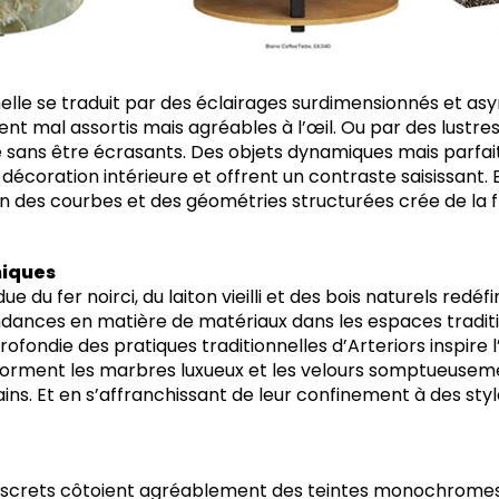
helle se traduit par des éclairages surdimensionnés et as
ent mal assortis mais agréables à l’œil. Ou par des lustr
sans être écrasants. Des objets dynamiques mais parfai
 décoration intérieure et offrent un contraste saisissant.
n des courbes et des géométries structurées crée de la fl
niques
e du fer noirci, du laiton vieilli et des bois naturels redéfi
dances en matière de matériaux dans les espaces tradit
fondie des pratiques traditionnelles d’Arteriors inspire l’
forment les marbres luxueux et les velours somptueusem
s. Et en s’affranchissant de leur confinement à des style
discrets côtoient agréablement des teintes monochromes