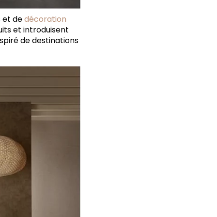
s et de
décoration
its et introduisent
nspiré de destinations