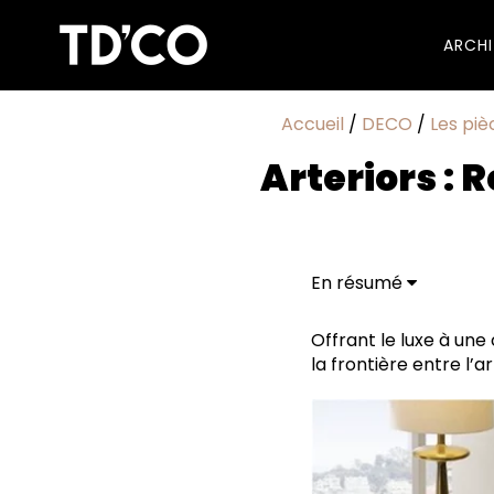
ARCH
Accueil
/
DECO
/
Les piè
Arteriors : R
En résumé
Design moderne et ar
Offrant le luxe à une
la frontière entre l’ar