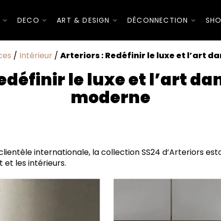
I
DECO
ART & DESIGN
DÉCONNECTION
SHO
ces
/
Intérieur
/
Arteriors : Redéfinir le luxe et l’art 
edéfinir le luxe et l’art da
moderne
t Intérieur
 clientèle internationale, la collection SS24 d’Arteriors 
t et les intérieurs.