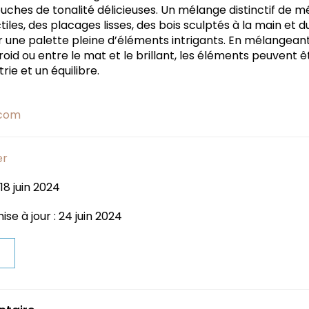
ches de tonalité délicieuses. Un mélange distinctif de mé
iles, des placages lisses, des bois sculptés à la main et d
er une palette pleine d’éléments intrigants. En mélangean
froid ou entre le mat et le brillant, les éléments peuvent 
ie et un équilibre.
.com
er
18 juin 2024
se à jour : 24 juin 2024
t