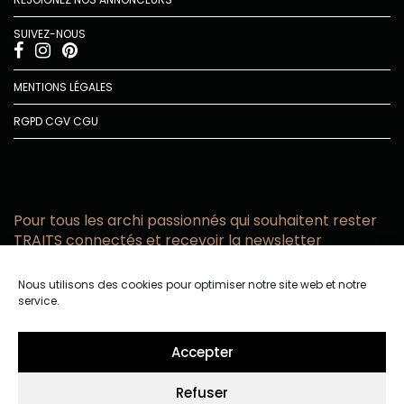
SUIVEZ-NOUS
MENTIONS LÉGALES
RGPD
CGV
CGU
Pour tous les archi passionnés qui souhaitent rester
TRAITS connectés et recevoir la newsletter
Vous acceptez de recevoir l’actualité TRAITS D’CO par
Nous utilisons des cookies pour optimiser notre site web et notre
email
service.
Vous affirmez avoir pris connaissance de notre politique de
confidentialité.
Accepter
Refuser