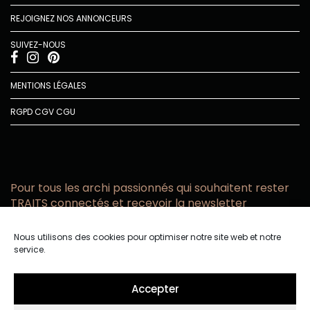
REJOIGNEZ NOS ANNONCEURS
SUIVEZ-NOUS
MENTIONS LÉGALES
RGPD
CGV
CGU
Pour tous les archi passionnés qui souhaitent rester
TRAITS connectés et recevoir la newsletter
Vous acceptez de recevoir l’actualité TRAITS D’CO par
Nous utilisons des cookies pour optimiser notre site web et notre
email
service.
Vous affirmez avoir pris connaissance de notre politique de
confidentialité.
Accepter