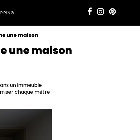
PPING
me une maison
e une maison
dans un immeuble
aximiser chaque mètre