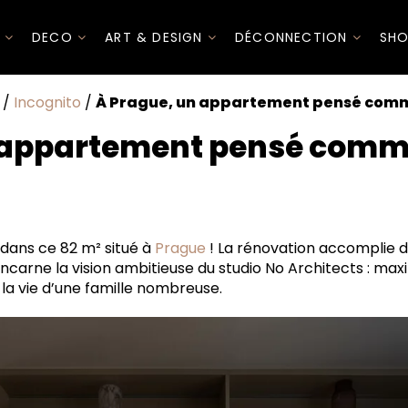
I
DECO
ART & DESIGN
DÉCONNECTION
SHO
/
Incognito
/
À Prague, un appartement pensé com
n appartement pensé comm
dans ce 82 m² situé à
Prague
! La rénovation accomplie 
incarne la vision ambitieuse du studio No Architects : m
 la vie d’une famille nombreuse.