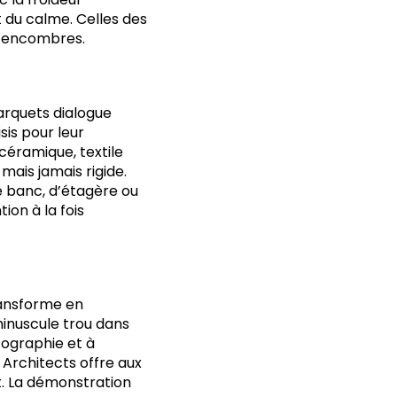
t du calme. Celles des
s encombres.
arquets dialogue
sis pour leur
 céramique, textile
mais jamais rigide.
de banc, d’étagère ou
ion à la fois
transforme en
minuscule trou dans
tographie et à
o Architects offre aux
t. La démonstration