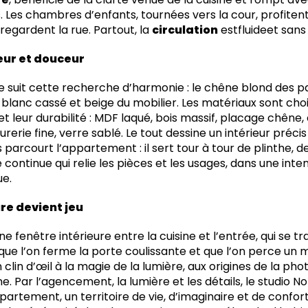
s. Les chambres d’enfants, tournées vers la cour, profiten
regardent la rue. Partout, la
circulation
estfluideet san
ueur et douceur
e suit cette recherche d’harmonie : le chêne blond des p
blanc cassé et beige du mobilier. Les matériaux sont choi
et leur durabilité : MDF laqué, bois massif, placage chêne,
erie fine, verre sablé. Le tout dessine un intérieur précis 
 parcourt l’appartement : il sert tour à tour de plinthe, 
 continue qui relie les pièces et les usages, dans une intent
ue.
re devient jeu
ne fenêtre intérieure entre la cuisine et l’entrée, qui se 
que l’on ferme la porte coulissante et que l’on perce un 
clin d’œil à la magie de la lumière, aux origines de la pho
e. Par l’agencement, la lumière et les détails, le studio N
artement, un territoire de vie, d’imaginaire et de confor