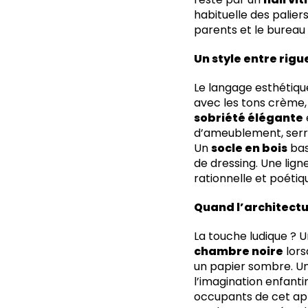
habituelle des palier
parents et le bureau 
Un style entre rig
Le langage esthétiqu
avec les tons crème, 
sobriété élégante
d’ameublement, serrur
Un
socle en bois
bas
de dressing. Une ligne
rationnelle et poétiq
Quand l’architectu
La touche ludique ? U
chambre noire
lors
un papier sombre. Un 
l’imagination enfantin
occupants de cet app