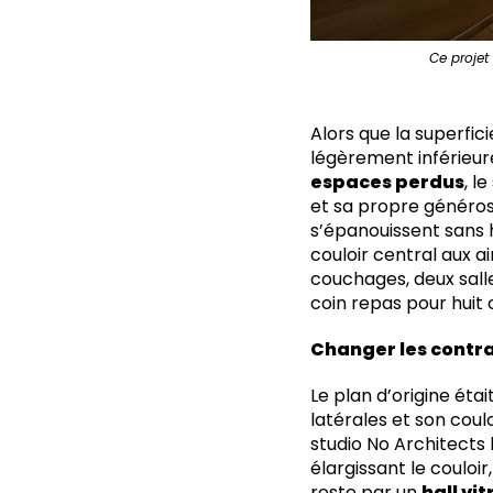
Ce projet
Alors que la superfic
légèrement inférieur
espaces perdus
, l
et sa propre généros
s’épanouissent sans 
couloir central aux 
couchages, deux salle
coin repas pour huit
Changer les contra
Le plan d’origine éta
latérales et son coulo
studio No Architects
élargissant le couloir
reste par un
hall vit