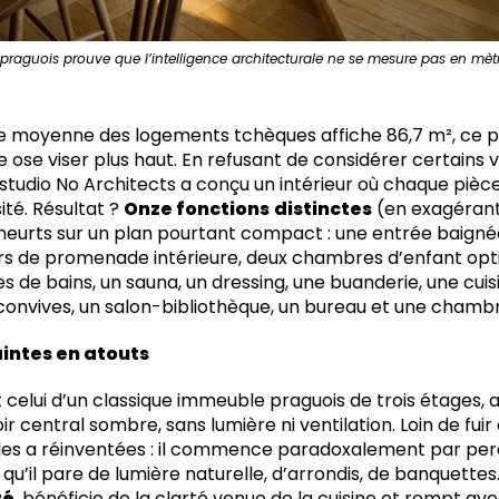
 praguois prouve que l’intelligence architecturale ne se mesure pas en mètr
ie moyenne des logements tchèques affiche 86,7 m², ce pr
e ose viser plus haut. En refusant de considérer certai
e studio No Architects a conçu un intérieur où chaque pièc
ité. Résultat ?
Onze fonctions
distinctes
(en exagérant
heurts sur un plan pourtant compact : une entrée baignée
airs de promenade intérieure, deux chambres d’enfant opt
s de bains, un sauna, un dressing, une buanderie, une cui
 convives, un salon-bibliothèque, un bureau et une chamb
intes en atouts
it celui d’un classique immeuble praguois de trois étages
ir central sombre, sans lumière ni ventilation. Loin de fuir
 les a réinventées : il commence paradoxalement par per
, qu’il pare de lumière naturelle, d’arrondis, de banquette
ré
, bénéficie de la clarté venue de la cuisine et rompt ave