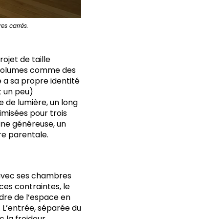
es carrés.
ojet de taille
ns volumes comme des
e a sa propre identité
 un peu)
 de lumière, un long
imisées pour trois
sine généreuse, un
re parentale.
, avec ses chambres
 ces contraintes, le
dre de l’espace en
s. L’entrée, séparée du
c la froideur