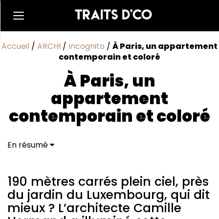
Accueil
/
ARCHI
/
Incognito
/
À Paris, un appartement
contemporain et coloré
À Paris, un
appartement
contemporain et coloré
En résumé
190 mètres carrés plein ciel, près du jardin du
Luxembourg, qui dit mieux ? L'architecte Camille
Hermand a illuminé cette surface pour un couple de
190 mètres carrés plein ciel, près
collectionneurs, tout en lui conférant une
du jardin du Luxembourg, qui dit
architecture contemporaine.
mieux ? L’architecte Camille