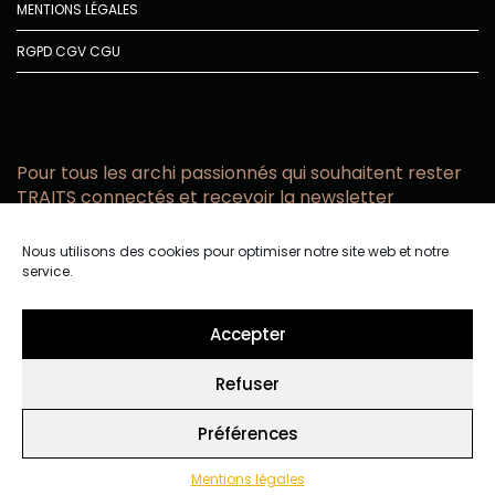
MENTIONS LÉGALES
RGPD
CGV
CGU
Pour tous les archi passionnés qui souhaitent rester
TRAITS connectés et recevoir la newsletter
Vous acceptez de recevoir l’actualité TRAITS D’CO par
Nous utilisons des cookies pour optimiser notre site web et notre
email
service.
Vous affirmez avoir pris connaissance de notre politique de
confidentialité.
Accepter
Refuser
Préférences
Mentions légales