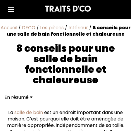
Accueil
/
DECO
/
Les pièces
/
Intérieur
/
8 conseils pour
une salle de bain fonctionnelle et chaleureuse
8 conseils pour une
salle de bain
fonctionnelle et
chaleureuse
En résumé
Voici les 8 conseils pour une salle de bain
fonctionnelle et chaleureuse
La
salle de bain
est un endroit important dans une
1. Pensez à la circulation
maison. C’est pourquoi elle doit être aménagée de
2. Multipliez les sources d’éclairage
manière appropriée, indépendamment de sa taille.
3. Privilégiez les douches ouvertes avec rangements