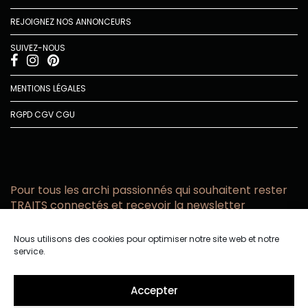
REJOIGNEZ NOS ANNONCEURS
SUIVEZ-NOUS
MENTIONS LÉGALES
RGPD
CGV
CGU
Pour tous les archi passionnés qui souhaitent rester
TRAITS connectés et recevoir la newsletter
Vous acceptez de recevoir l’actualité TRAITS D’CO par
Nous utilisons des cookies pour optimiser notre site web et notre
email
service.
Vous affirmez avoir pris connaissance de notre politique de
confidentialité.
Accepter