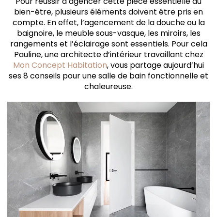
Pour réussir à agencer cette pièce essentielle au
intégrés
bien-être, plusieurs éléments doivent être pris en
4. Aménagez des WC dans la salle de bain
compte. En effet, l’agencement de la douche ou la
5. Bien choisir son meuble de salle de bain
baignoire, le meuble sous-vasque, les miroirs, les
6. Jouez sur les formes
rangements et l’éclairage sont essentiels. Pour cela
7. Dissimulez l’espace buanderie
Pauline, une architecte d’intérieur travaillant chez
8. Jouez avec les revêtements
Mon Concept Habitation
, vous partage aujourd’hui
ses 8 conseils pour une salle de bain fonctionnelle et
chaleureuse.