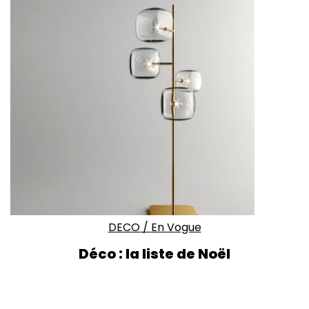
DECO
/
En Vogue
Déco : la liste de Noël