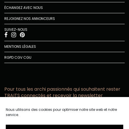
ÉCHANGEZ AVEC NOUS
REJOIGNEZ NOS ANNONCEURS
SUIVEZ-NOUS
MENTIONS LÉGALES
RGPD
CGV
CGU
Pour tous les archi passionnés qui souhaitent rester
TRAITS connectés et recevoir la newsletter
Vous acceptez de recevoir l’actualité TRAITS D’CO par
Nous utilisons des cookies pour optimiser notre site web et notre
email
service.
Vous affirmez avoir pris connaissance de notre politique de
confidentialité.