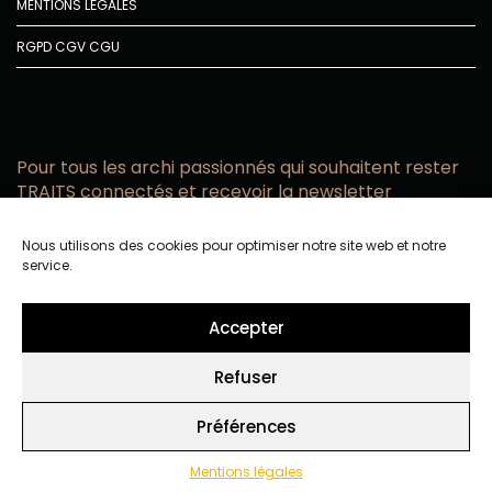
MENTIONS LÉGALES
RGPD
CGV
CGU
Pour tous les archi passionnés qui souhaitent rester
TRAITS connectés et recevoir la newsletter
Vous acceptez de recevoir l’actualité TRAITS D’CO par
Nous utilisons des cookies pour optimiser notre site web et notre
email
service.
Vous affirmez avoir pris connaissance de notre politique de
confidentialité.
Accepter
Refuser
Préférences
Mentions légales